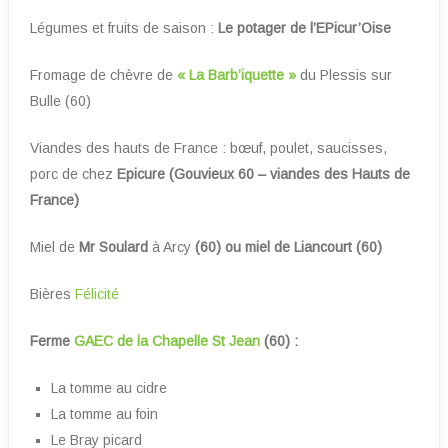
Légumes et fruits de saison :
Le potager de l’EPicur’Oise
Fromage de chèvre de
« La Barb’iquette »
du Plessis sur
Bulle (60)
Viandes des hauts de France : bœuf, poulet, saucisses,
porc de chez
Epicure (Gouvieux 60 – viandes des Hauts de
France)
Miel de
Mr Soulard
à Arcy
(60) ou miel de Liancourt (60)
Bières
Félicité
Ferme
GAEC de la Chapelle St Jean
(60) :
La tomme au cidre
La tomme au foin
Le Bray picard