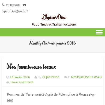
0614880028
lepicur.oise@yahoo.fr
L'Epicur'Oise
Food Truck et Traiteur locavore
Skip to content
Monthly Archives:
janvier 2016
Nos fournisseurs locaux
24 janvier 2016
by
L'Epicur'Oise
In
Nos fournisseurs locaux
Leave a comment
Pommes de Terre variété Agria de Folemprise à Rousseloy
(60)