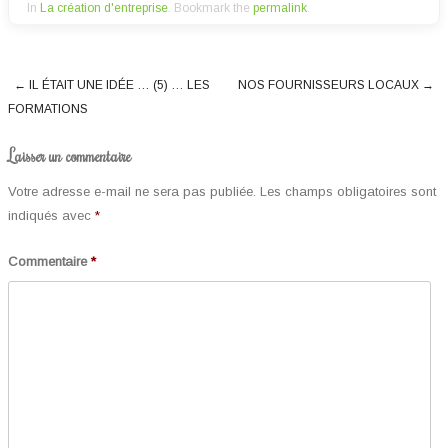
In
La création d'entreprise
. Bookmark the
permalink
.
←
IL ÉTAIT UNE IDÉE … (5) … LES
NOS FOURNISSEURS LOCAUX
→
Post navigation
FORMATIONS
Laisser un commentaire
Votre adresse e-mail ne sera pas publiée.
Les champs obligatoires sont
indiqués avec
*
Commentaire
*